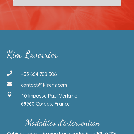
Kim Leverrier

+33 664 788 506

contact@klsens.com

10 Impasse Paul Verlaine
69960 Corbas, France
Modalités d’intervention
Cabinet ouvert du mardi au vendredi de 10h à 20h